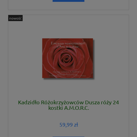
nowość
Kadzidło Różokrzyżowców Dusza róży 24
kostki A.M.O.R.C.
59,99 zł