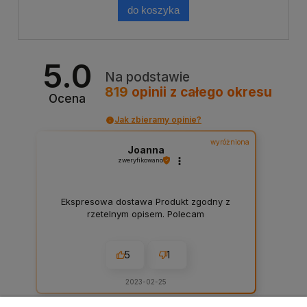
do koszyka
5.0
Na podstawie
819
opinii
z całego okresu
Ocena
Jak zbieramy opinie?
wyróżniona
Joanna
zweryfikowano
Ekspresowa dostawa Produkt zgodny z
rzetelnym opisem. Polecam
5
1
2023-02-25