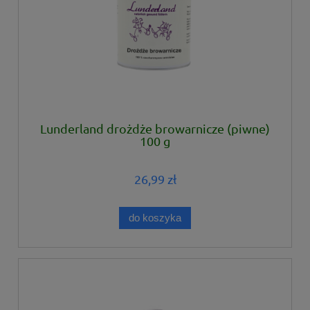
Lunderland drożdże browarnicze (piwne)
100 g
26,99 zł
do koszyka