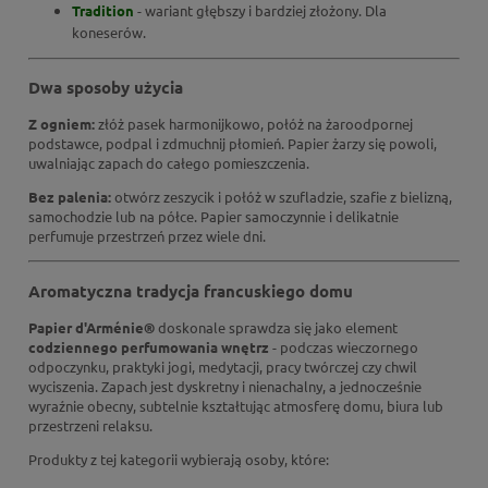
Tradition
- wariant głębszy i bardziej złożony. Dla
koneserów.
Dwa sposoby użycia
Z ogniem:
złóż pasek harmonijkowo, połóż na żaroodpornej
podstawce, podpal i zdmuchnij płomień. Papier żarzy się powoli,
uwalniając zapach do całego pomieszczenia.
Bez palenia:
otwórz zeszycik i połóż w szufladzie, szafie z bielizną,
samochodzie lub na półce. Papier samoczynnie i delikatnie
perfumuje przestrzeń przez wiele dni.
Aromatyczna tradycja francuskiego domu
Papier d'Arménie®
doskonale sprawdza się jako element
codziennego perfumowania wnętrz
- podczas wieczornego
odpoczynku, praktyki jogi, medytacji, pracy twórczej czy chwil
wyciszenia. Zapach jest dyskretny i nienachalny, a jednocześnie
wyraźnie obecny, subtelnie kształtując atmosferę domu, biura lub
przestrzeni relaksu.
Produkty z tej kategorii wybierają osoby, które: