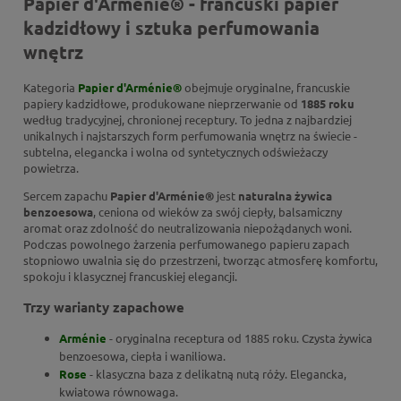
Papier d'Arménie® - francuski papier
kadzidłowy i sztuka perfumowania
wnętrz
Kategoria
Papier d'Arménie®
obejmuje oryginalne, francuskie
papiery kadzidłowe, produkowane nieprzerwanie od
1885 roku
według tradycyjnej, chronionej receptury. To jedna z najbardziej
unikalnych i najstarszych form perfumowania wnętrz na świecie -
subtelna, elegancka i wolna od syntetycznych odświeżaczy
powietrza.
Sercem zapachu
Papier d'Arménie®
jest
naturalna żywica
benzoesowa
, ceniona od wieków za swój ciepły, balsamiczny
aromat oraz zdolność do neutralizowania niepożądanych woni.
Podczas powolnego żarzenia perfumowanego papieru zapach
stopniowo uwalnia się do przestrzeni, tworząc atmosferę komfortu,
spokoju i klasycznej francuskiej elegancji.
Trzy warianty zapachowe
Arménie
- oryginalna receptura od 1885 roku. Czysta żywica
benzoesowa, ciepła i waniliowa.
Rose
- klasyczna baza z delikatną nutą róży. Elegancka,
kwiatowa równowaga.