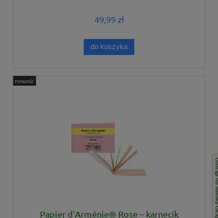
49,99 zł
do koszyka
nowość
Odstąp od 
Papier d’Arménie® Rose – karnecik