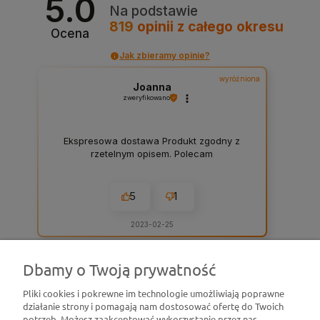
5.0
Na podstawie
819
opinii
z całego okresu
Ocena
Jak zbieramy opinie?
wyróżniona
Joanna
zweryfikowano
Ekspresowa dostawa Produkt zgodny z
rzetelnym opisem. Polecam
5
1
2023-02-25
Dbamy o Twoją prywatność
zebranych i zweryfikowanych przez
Pliki cookies i pokrewne im technologie umożliwiają poprawne
działanie strony i pomagają nam dostosować ofertę do Twoich
Pomoc
potrzeb. Możesz zaakceptować wykorzystanie przez nas