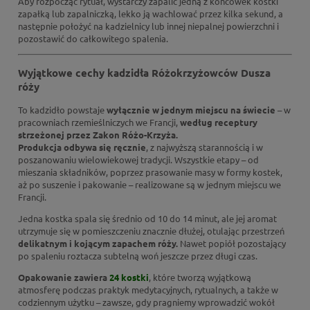
Aby rozpocząć rytuał, wystarczy zapalić jedną z końcówek kostki
zapałką lub zapalniczką, lekko ją wachlować przez kilka sekund, a
następnie położyć na kadzielnicy lub innej niepalnej powierzchni i
pozostawić do całkowitego spalenia.
Wyjątkowe cechy kadzidła Różokrzyżowców Dusza
róży
To kadzidło powstaje
wyłącznie w jednym miejscu na świecie
– w
pracowniach rzemieślniczych we Francji,
według receptury
strzeżonej przez Zakon Różo-Krzyża.
Produkcja odbywa się ręcznie
, z najwyższą starannością i w
poszanowaniu wielowiekowej tradycji. Wszystkie etapy – od
mieszania składników, poprzez prasowanie masy w formy kostek,
aż po suszenie i pakowanie – realizowane są w jednym miejscu we
Francji.
Jedna kostka spala się średnio od 10 do 14 minut, ale jej aromat
utrzymuje się w pomieszczeniu znacznie dłużej, otulając przestrzeń
delikatnym i kojącym zapachem róży.
Nawet popiół pozostający
po spaleniu roztacza subtelną woń jeszcze przez długi czas.
Opakowanie zawiera
24 kostki
, które tworzą wyjątkową
atmosferę podczas praktyk medytacyjnych, rytualnych, a także w
codziennym użytku – zawsze, gdy pragniemy wprowadzić wokół