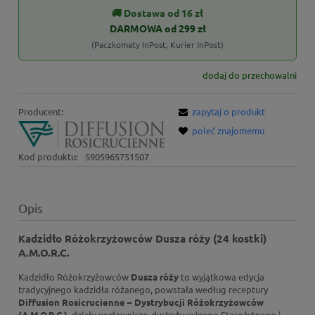
🚚 Dostawa od 16 zł
DARMOWA od 299 zł
(Paczkomaty InPost, Kurier InPost)
dodaj do przechowalni
Producent:
zapytaj o produkt
poleć znajomemu
Kod produktu:
5905965751507
Opis
Kadzidło Różokrzyżowców Dusza róży (24 kostki)
A.M.O.R.C.
Kadzidło Różokrzyżowców
Dusza róży
to wyjątkowa edycja
tradycyjnego kadzidła różanego, powstała według receptury
Diffusion Rosicrucienne – Dystrybucji Różokrzyżowców
(A.M.O.R.C.)
, działu wydawniczo-dystrybucyjnego Starożytnego i