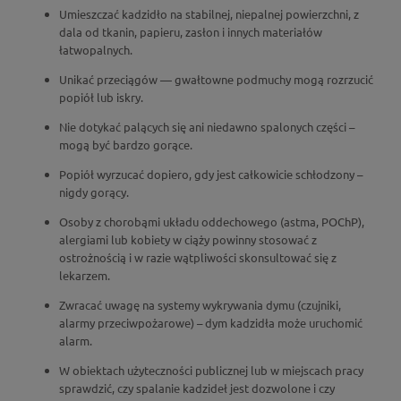
Umieszczać kadzidło na stabilnej, niepalnej powierzchni, z
dala od tkanin, papieru, zasłon i innych materiałów
łatwopalnych.
Unikać przeciągów — gwałtowne podmuchy mogą rozrzucić
popiół lub iskry.
Nie dotykać palących się ani niedawno spalonych części –
mogą być bardzo gorące.
Popiół wyrzucać dopiero, gdy jest całkowicie schłodzony –
nigdy gorący.
Osoby z chorobąmi układu oddechowego (astma, POChP),
alergiami lub kobiety w ciąży powinny stosować z
ostrożnością i w razie wątpliwości skonsultować się z
lekarzem.
Zwracać uwagę na systemy wykrywania dymu (czujniki,
alarmy przeciwpożarowe) – dym kadzidła może uruchomić
alarm.
W obiektach użyteczności publicznej lub w miejscach pracy
sprawdzić, czy spalanie kadzideł jest dozwolone i czy