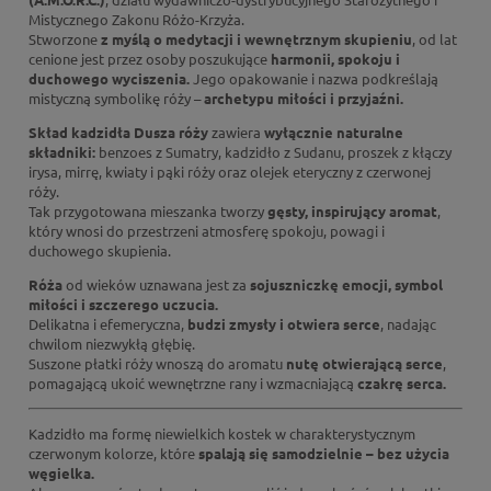
Mistycznego Zakonu Różo-Krzyża.
Stworzone
z myślą o medytacji i wewnętrznym skupieniu
, od lat
cenione jest przez osoby poszukujące
harmonii, spokoju i
duchowego wyciszenia.
Jego opakowanie i nazwa podkreślają
mistyczną symbolikę róży –
archetypu miłości i przyjaźni.
Skład kadzidła
Dusza róży
zawiera
wyłącznie naturalne
składniki:
benzoes z Sumatry, kadzidło z Sudanu, proszek z kłączy
irysa, mirrę, kwiaty i pąki róży oraz olejek eteryczny z czerwonej
róży.
Tak przygotowana mieszanka tworzy
gęsty, inspirujący aromat
,
który wnosi do przestrzeni atmosferę spokoju, powagi i
duchowego skupienia.
Róża
od wieków uznawana jest za
sojuszniczkę emocji, symbol
miłości i szczerego uczucia.
Delikatna i efemeryczna,
budzi zmysły i otwiera serce
, nadając
chwilom niezwykłą głębię.
Suszone płatki róży wnoszą do aromatu
nutę otwierającą serce
,
pomagającą ukoić wewnętrzne rany i wzmacniającą
czakrę serca.
Kadzidło ma formę niewielkich kostek w charakterystycznym
czerwonym kolorze, które
spalają się samodzielnie – bez użycia
węgielka.