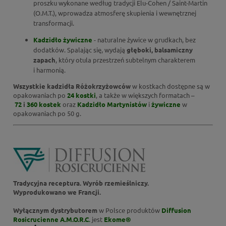
proszku wykonane według tradycji Elu-Cohen / Saint-Martin
(O.M.T.), wprowadza atmosferę skupienia i wewnętrznej
transformacji.
Kadzidło żywiczne
- naturalne żywice w grudkach, bez
dodatków. Spalając się, wydają
głęboki, balsamiczny
zapach
, który otula przestrzeń subtelnym charakterem
i harmonią.
Wszystkie kadzidła Różokrzyżowców
w kostkach dostępne są w
opakowaniach po
24 kostki
, a także w większych formatach –
72
i
360 kostek
oraz
Kadzidło Martynistów
i
żywiczne
w
opakowaniach po 50 g.
Tradycyjna receptura. Wyrób rzemieślniczy.
Wyprodukowano we Francji.
Wyłącznym dystrybutorem
w Polsce produktów
Diffusion
Rosicrucienne
A.M.O.R.C
.
jest
Ekome®