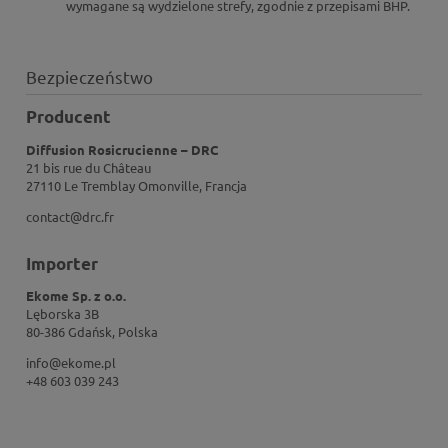
wymagane są wydzielone strefy, zgodnie z przepisami BHP.
Bezpieczeństwo
Producent
Diffusion Rosicrucienne – DRC
21 bis rue du Château
27110 Le Tremblay Omonville, Francja
contact@drc.fr
Importer
Ekome Sp. z o.o.
Lęborska 3B
80-386 Gdańsk, Polska
info@ekome.pl
+48 603 039 243