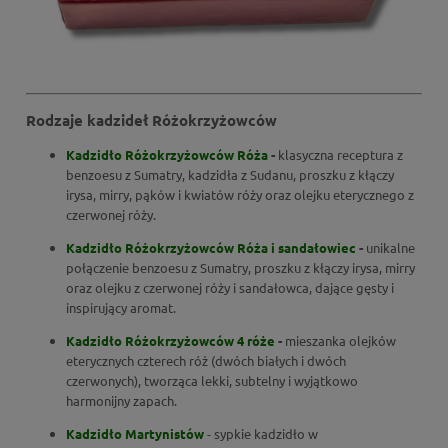
Rodzaje kadzideł Różokrzyżowców
Kadzidło Różokrzyżowców Róża
-
klasyczna receptura z
benzoesu z Sumatry, kadzidła z Sudanu, proszku z kłączy
irysa, mirry, pąków i kwiatów róży oraz olejku eterycznego z
czerwonej róży.
Kadzidło Różokrzyżowców Róża i sandałowiec
-
unikalne
połączenie benzoesu z Sumatry, proszku z kłączy irysa, mirry
oraz olejku z czerwonej róży i sandałowca, dające gęsty i
inspirujący aromat.
Kadzidło Różokrzyżowców 4 róże
-
mieszanka olejków
eterycznych czterech róż (dwóch białych i dwóch
czerwonych), tworząca lekki, subtelny i wyjątkowo
harmonijny zapach.
Kadzidło Martynistów
- sypkie kadzidło w