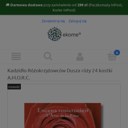
🚚
Darmowa dostawa
przy zamówieniu od
299 zł
(Paczkomaty InPost,
Kurier InPost)
Zarejestruj się
Zaloguj się
Kadzidło Różokrzyżowców Dusza róży 24 kostki
A.M.O.R.C.
nowość