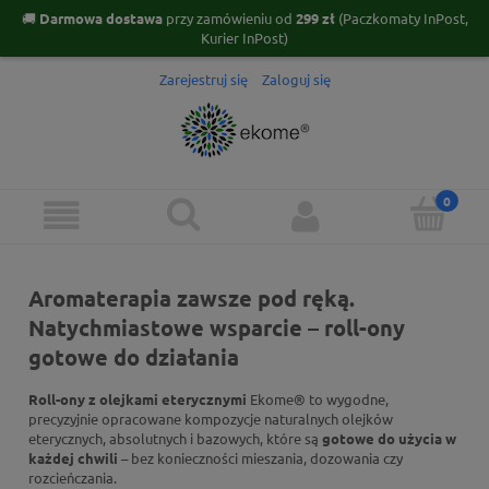
🚚
Darmowa dostawa
przy zamówieniu od
299 zł
(Paczkomaty InPost,
Kurier InPost)
Zarejestruj się
Zaloguj się
Aromaterapia zawsze pod ręką.
Natychmiastowe wsparcie – roll-ony
gotowe do działania
Roll-ony z olejkami eterycznymi
Ekome® to wygodne,
precyzyjnie opracowane kompozycje naturalnych olejków
eterycznych, absolutnych i bazowych, które są
gotowe do użycia w
każdej chwili
– bez konieczności mieszania, dozowania czy
rozcieńczania.