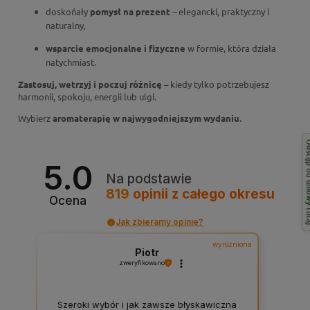
doskońały
pomysł na prezent
– elegancki, praktyczny i
naturalny,
wsparcie emocjonalne i fizyczne
w formie, która działa
natychmiast.
Zastosuj, wetrzyj i poczuj różnicę
– kiedy tylko potrzebujesz
harmonii, spokoju, energii lub ulgi.
Wybierz
aromaterapię w najwygodniejszym wydaniu.
Odstąp od 
5.0
Na podstawie
819
opinii
z całego okresu
Ocena
Jak zbieramy opinie?
wyróżniona
Piotr
zweryfikowano
Szeroki wybór i jak zawsze błyskawiczna