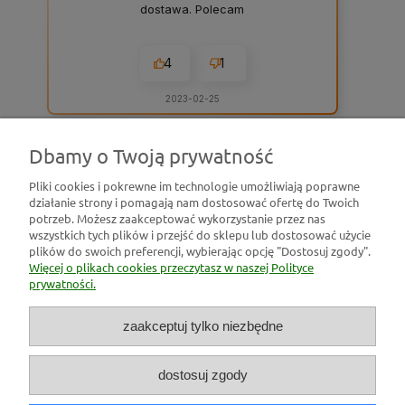
dostawa. Polecam
4
1
2023-02-25
Dbamy o Twoją prywatność
zebranych i zweryfikowanych przez
Pliki cookies i pokrewne im technologie umożliwiają poprawne
działanie strony i pomagają nam dostosować ofertę do Twoich
Pomoc
potrzeb. Możesz zaakceptować wykorzystanie przez nas
wszystkich tych plików i przejść do sklepu lub dostosować użycie
plików do swoich preferencji, wybierając opcję "Dostosuj zgody".
Moje konto
Więcej o plikach cookies przeczytasz w naszej Polityce
prywatności.
Płatności i dostawa
zaakceptuj tylko niezbędne
Informacje
dostosuj zgody
O nas