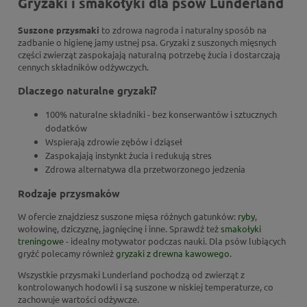
Gryzaki i smakołyki dla psów Lunderland
Suszone przysmaki
to zdrowa nagroda i naturalny sposób na
zadbanie o higienę jamy ustnej psa. Gryzaki z suszonych mięsnych
części zwierząt zaspokajają naturalną potrzebę żucia i dostarczają
cennych składników odżywczych.
Dlaczego naturalne gryzaki?
100% naturalne składniki - bez konserwantów i sztucznych
dodatków
Wspierają zdrowie zębów i dziąseł
Zaspokajają instynkt żucia i redukują stres
Zdrowa alternatywa dla przetworzonego jedzenia
Rodzaje przysmaków
W ofercie znajdziesz suszone mięsa różnych gatunków:
ryby
,
wołowinę, dziczyznę, jagnięcinę i inne. Sprawdź też
smakołyki
treningowe
- idealny motywator podczas nauki. Dla psów lubiących
gryźć polecamy również
gryzaki z drewna kawowego
.
Wszystkie przysmaki Lunderland pochodzą od zwierząt z
kontrolowanych hodowli i są suszone w niskiej temperaturze, co
zachowuje wartości odżywcze.