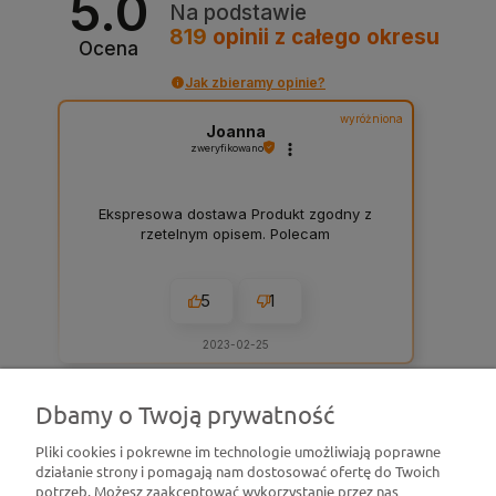
5.0
Na podstawie
819
opinii
z całego okresu
Ocena
Jak zbieramy opinie?
wyróżniona
Joanna
zweryfikowano
Ekspresowa dostawa Produkt zgodny z
rzetelnym opisem. Polecam
5
1
2023-02-25
Dbamy o Twoją prywatność
zebranych i zweryfikowanych przez
Pliki cookies i pokrewne im technologie umożliwiają poprawne
działanie strony i pomagają nam dostosować ofertę do Twoich
Pomoc
potrzeb. Możesz zaakceptować wykorzystanie przez nas