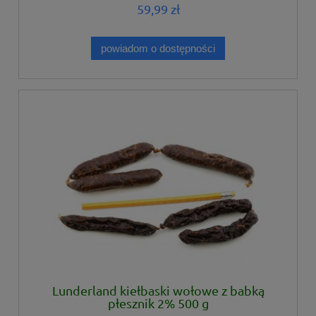
59,99 zł
powiadom o dostępności
Lunderland kiełbaski wołowe z babką
płesznik 2% 500 g