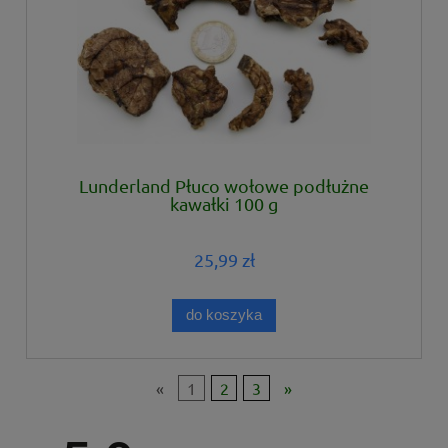
Lunderland Płuco wołowe podłużne
kawałki 100 g
25,99 zł
do koszyka
«
1
2
3
»