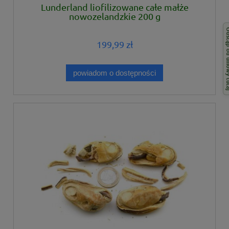
Lunderland liofilizowane całe małże
nowozelandzkie 200 g
Odstąp od 
199,99 zł
powiadom o dostępności