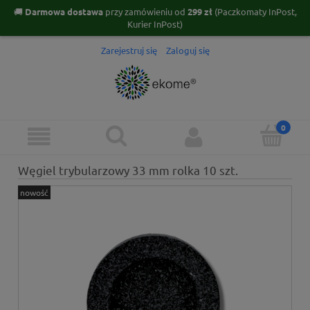
🚚
Darmowa dostawa
przy zamówieniu od
299 zł
(Paczkomaty InPost,
Kurier InPost)
Zarejestruj się
Zaloguj się
Węgiel trybularzowy 33 mm rolka 10 szt.
nowość