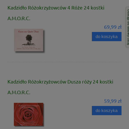
Kadzidło Różokrzyżowców 4 Róże 24 kostki
Odstąp od 
A.M.O.R.C.
69,99 zł
do koszyka
Kadzidło Różokrzyżowców Dusza róży 24 kostki
A.M.O.R.C.
59,99 zł
do koszyka