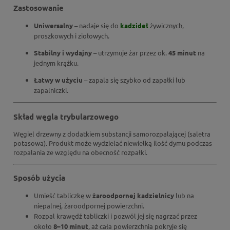
Zastosowanie
Uniwersalny
– nadaje się do
kadzideł
żywicznych,
proszkowych i ziołowych.
Stabilny i wydajny
– utrzymuje żar przez ok.
45 minut
na
jednym krążku.
Łatwy w użyciu
– zapala się szybko od zapałki lub
zapalniczki.
Skład węgla trybularzowego
Węgiel drzewny z dodatkiem substancji samorozpalającej (saletra
potasowa). Produkt może wydzielać niewielką ilość dymu podczas
rozpalania ze względu na obecność rozpałki.
Sposób użycia
Umieść tabliczkę w
żaroodpornej kadzielnicy
lub na
niepalnej, żaroodpornej powierzchni.
Rozpal krawędź tabliczki i pozwól jej się nagrzać przez
około
8–10 minut
, aż cała powierzchnia pokryje się