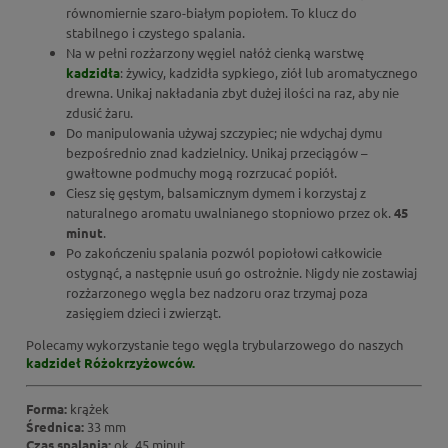
równomiernie szaro-białym popiołem. To klucz do
stabilnego i czystego spalania.
Na w pełni rozżarzony węgiel nałóż cienką warstwę
kadzidła
: żywicy, kadzidła sypkiego, ziół lub aromatycznego
drewna. Unikaj nakładania zbyt dużej ilości na raz, aby nie
zdusić żaru.
Do manipulowania używaj szczypiec; nie wdychaj dymu
bezpośrednio znad kadzielnicy. Unikaj przeciągów –
gwałtowne podmuchy mogą rozrzucać popiół.
Ciesz się gęstym, balsamicznym dymem i korzystaj z
naturalnego aromatu uwalnianego stopniowo przez ok.
45
minut
.
Po zakończeniu spalania pozwól popiołowi całkowicie
ostygnąć, a następnie usuń go ostrożnie. Nigdy nie zostawiaj
rozżarzonego węgla bez nadzoru oraz trzymaj poza
zasięgiem dzieci i zwierząt.
Polecamy wykorzystanie tego węgla trybularzowego do naszych
kadzideł Różokrzyżowców.
Forma:
krążek
Średnica:
33 mm
Czas spalania:
ok. 45 minut