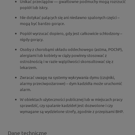
Unikać przeciągów — gwałtowne podmuchy mogą rozrzucić
popiół lub iskry.
Nie dotykać palących się ani niedawno spalonych części –
mogą być bardzo gorące.
Popiół wyrzucać dopiero, gdy jest całkowicie schłodzony –
nigdy gorący.
Osoby z chorobąmi układu oddechowego (astma, POChP),
alergiami lub kobiety w ciąży powinny stosować z
ostrożnością i w razie wątpliwości skonsultować się z
lekarzem.
Zwracać uwagę na systemy wykrywania dymu (czujniki,
alarmy przeciwpożarowe) – dym kadzidła może uruchomić
alarm.
W obiektach użyteczności publicznej lub w miejscach pracy
sprawdzić, czy spalanie kadzideł jest dozwolone i czy
wymagane są wydzielone strefy, zgodnie z przepisami BHP.
Dane techniczne