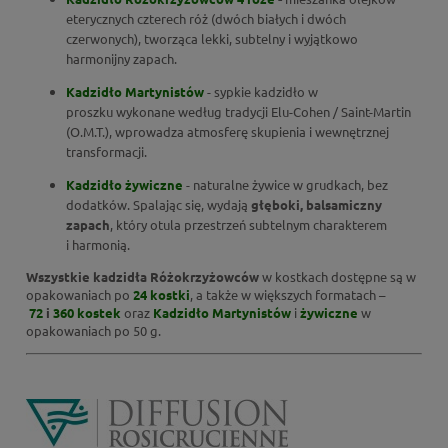
eterycznych czterech róż (dwóch białych i dwóch
czerwonych), tworząca lekki, subtelny i wyjątkowo
harmonijny zapach.
Kadzidło Martynistów
- sypkie kadzidło w
proszku wykonane według tradycji Elu-Cohen / Saint-Martin
(O.M.T.), wprowadza atmosferę skupienia i wewnętrznej
transformacji.
Kadzidło żywiczne
- naturalne żywice w grudkach, bez
dodatków. Spalając się, wydają
głęboki, balsamiczny
zapach
, który otula przestrzeń subtelnym charakterem
i harmonią.
Wszystkie kadzidła Różokrzyżowców
w kostkach dostępne są w
opakowaniach po
24 kostki
, a także w większych formatach –
72
i
360 kostek
oraz
Kadzidło Martynistów
i
żywiczne
w
opakowaniach po 50 g.