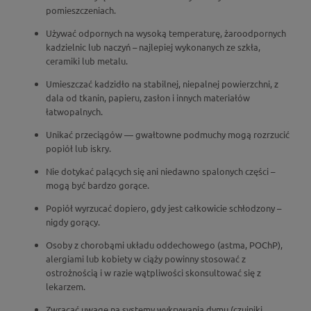
pomieszczeniach.
Używać odpornych na wysoką temperaturę,
żaroodpornych
kadzielnic lub naczyń
– najlepiej wykonanych ze szkła,
ceramiki lub metalu.
Umieszczać kadzidło na stabilnej, niepalnej powierzchni, z
dala od tkanin, papieru, zasłon i innych materiałów
łatwopalnych.
Unikać przeciągów — gwałtowne podmuchy mogą rozrzucić
popiół lub iskry.
Nie dotykać palących się ani niedawno spalonych części –
mogą być bardzo gorące.
Popiół wyrzucać dopiero, gdy jest całkowicie schłodzony –
nigdy gorący.
Osoby z chorobąmi układu oddechowego (astma, POChP),
alergiami lub kobiety w ciąży powinny stosować z
ostrożnością i w razie wątpliwości skonsultować się z
lekarzem.
Zwracać uwagę na systemy wykrywania dymu (czujniki,