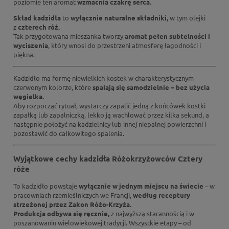
poziomie ten aromat
wzmacnia czakrę serca.
Skład kadzidła
to
wyłącznie naturalne składniki,
w tym olejki
z
czterech róż.
Tak przygotowana mieszanka tworzy
aromat pełen subtelności i
wyciszenia
, który wnosi do przestrzeni atmosferę łagodności i
piękna.
Kadzidło ma formę niewielkich kostek w charakterystycznym
czerwonym kolorze, które
spalają się samodzielnie – bez użycia
węgielka.
Aby rozpocząć rytuał, wystarczy zapalić jedną z końcówek kostki
zapałką lub zapalniczką, lekko ją wachlować przez kilka sekund, a
następnie położyć na kadzielnicy lub innej niepalnej powierzchni i
pozostawić do całkowitego spalenia.
Wyjątkowe cechy kadzidła Różokrzyżowców Cztery
róże
To kadzidło powstaje
wyłącznie w jednym miejscu na świecie
– w
pracowniach rzemieślniczych we Francji,
według receptury
strzeżonej przez Zakon Różo-Krzyża.
Produkcja odbywa się ręcznie,
z najwyższą starannością i w
poszanowaniu wielowiekowej tradycji. Wszystkie etapy – od