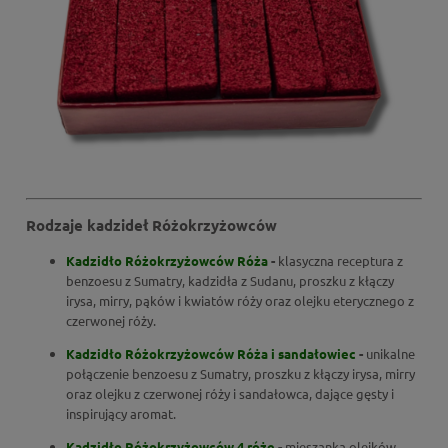
Rodzaje kadzideł Różokrzyżowców
Kadzidło Różokrzyżowców Róża
-
klasyczna receptura z
benzoesu z Sumatry, kadzidła z Sudanu, proszku z kłączy
irysa, mirry, pąków i kwiatów róży oraz olejku eterycznego z
czerwonej róży.
Kadzidło Różokrzyżowców Róża i sandałowiec
-
unikalne
połączenie benzoesu z Sumatry, proszku z kłączy irysa, mirry
oraz olejku z czerwonej róży i sandałowca, dające gęsty i
inspirujący aromat.
Kadzidło Różokrzyżowców 4 róże
-
mieszanka olejków