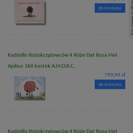
Odstąp od 
do koszyka
Kadzidło Różokrzyżowców 4 Róże Dat Rosa Mel
Apibus 360 kostek A.M.O.R.C.
799,99 zł
do koszyka
Kadzidło Różokrzyżowców 4 Róże Dat Rosa Mel