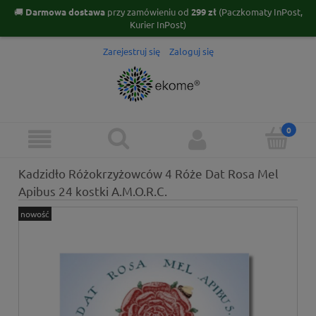
🚚
Darmowa dostawa
przy zamówieniu od
299 zł
(Paczkomaty InPost,
Kurier InPost)
Zarejestruj się
Zaloguj się
Kadzidło Różokrzyżowców 4 Róże Dat Rosa Mel
Apibus 24 kostki A.M.O.R.C.
nowość