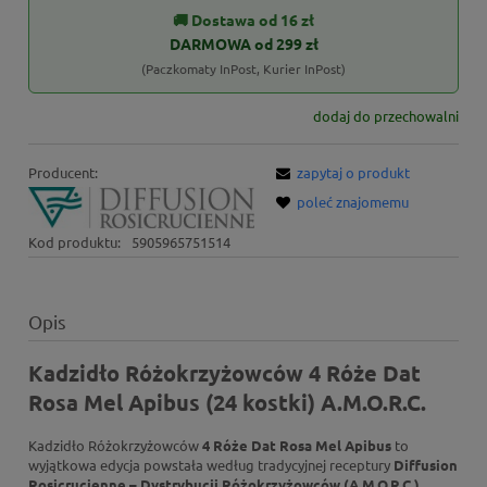
🚚 Dostawa od 16 zł
DARMOWA od 299 zł
(Paczkomaty InPost, Kurier InPost)
dodaj do przechowalni
Producent:
zapytaj o produkt
poleć znajomemu
Kod produktu:
5905965751514
Opis
Kadzidło Różokrzyżowców 4 Róże Dat
Rosa Mel Apibus (24 kostki) A.M.O.R.C.
Kadzidło Różokrzyżowców
4 Róże Dat Rosa Mel Apibus
to
wyjątkowa edycja powstała według tradycyjnej receptury
Diffusion
Rosicrucienne – Dystrybucji Różokrzyżowców (A.M.O.R.C.)
,