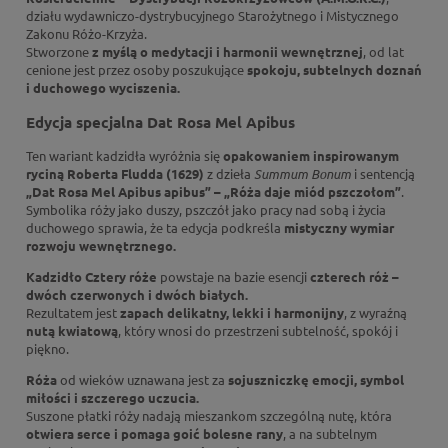
działu wydawniczo-dystrybucyjnego Starożytnego i Mistycznego
Zakonu Różo-Krzyża.
Stworzone
z myślą o medytacji i harmonii wewnętrznej
, od lat
cenione jest przez osoby poszukujące
spokoju, subtelnych doznań
i duchowego wyciszenia.
Edycja specjalna Dat Rosa Mel Apibus
Ten wariant kadzidła wyróżnia się
opakowaniem inspirowanym
ryciną Roberta Fludda (1629)
z dzieła
Summum Bonum
i sentencją
„Dat Rosa Mel Apibus apibus” – „Róża daje miód pszczołom”
.
Symbolika róży jako duszy, pszczół jako pracy nad sobą i życia
duchowego sprawia, że ta edycja podkreśla
mistyczny wymiar
rozwoju wewnętrznego.
Kadzidło Cztery róże
powstaje na bazie esencji
czterech róż –
dwóch czerwonych i dwóch białych.
Rezultatem jest
zapach delikatny, lekki i harmonijny
, z wyraźną
nutą kwiatową
, który wnosi do przestrzeni subtelność, spokój i
piękno.
Róża
od wieków uznawana jest za
sojuszniczkę emocji, symbol
miłości i szczerego uczucia.
Suszone płatki róży nadają mieszankom szczególną nutę, która
otwiera serce i pomaga goić bolesne rany
, a na subtelnym