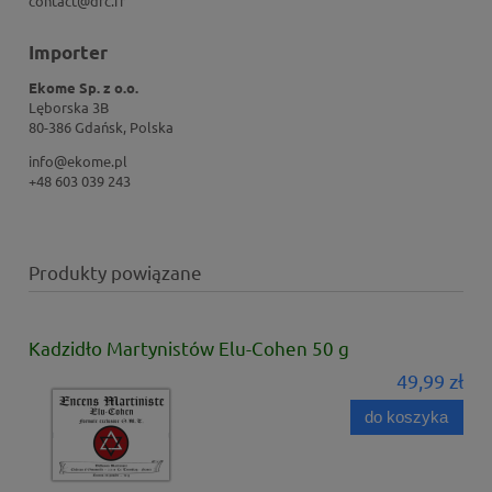
contact@drc.fr
Importer
Ekome Sp. z o.o.
Lęborska 3B
80-386 Gdańsk, Polska
info@ekome.pl
+48 603 039 243
Produkty powiązane
Kadzidło Martynistów Elu-Cohen 50 g
49,99 zł
do koszyka