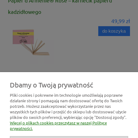
Papier d’Arménie® Rose – karnecik papieru
kadzidłowego
49,99 zł
do koszyka
Dbamy o Twoją prywatność
Pliki cookies i pokrewne im technologie umożliwiają poprawne
działanie strony i pomagają nam dostosować ofertę do Twoich
Pomoc
potrzeb. Możesz zaakceptować wykorzystanie przez nas
wszystkich tych plików i przejść do sklepu lub dostosować użycie
plików do swoich preferencji, wybierając opcję "Dostosuj zgody".
Moje konto
Więcej o plikach cookies przeczytasz w naszej Polityce
prywatności.
Płatności i dostawa