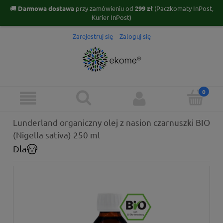
🚚
Darmowa dostawa
przy zamówieniu od
299 zł
(Paczkomaty InPost,
Kurier InPost)
Zarejestruj się
Zaloguj się
Lunderland organiczny olej z nasion czarnuszki BIO
(Nigella sativa) 250 ml
Dla