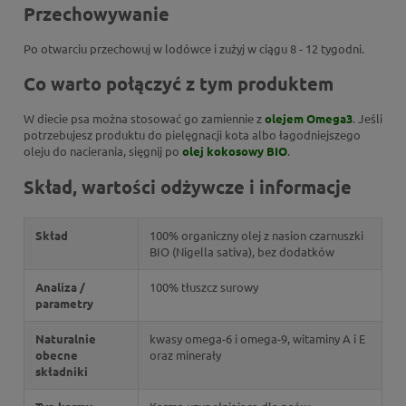
Przechowywanie
Po otwarciu przechowuj w lodówce i zużyj w ciągu 8 - 12 tygodni.
Co warto połączyć z tym produktem
W diecie psa można stosować go zamiennie z
olejem Omega3
. Jeśli
potrzebujesz produktu do pielęgnacji kota albo łagodniejszego
oleju do nacierania, sięgnij po
olej kokosowy BIO
.
Skład, wartości odżywcze i informacje
Skład
100% organiczny olej z nasion czarnuszki
BIO (Nigella sativa), bez dodatków
Analiza /
100% tłuszcz surowy
parametry
Naturalnie
kwasy omega-6 i omega-9, witaminy A i E
obecne
oraz minerały
składniki