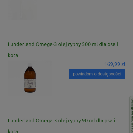
Lunderland Omega-3 olej rybny 500 ml dla psa i
kota
169,99 zł
powiadom o dostępności
Odstąp od 
Lunderland Omega-3 olej rybny 90 ml dla psa i
kota