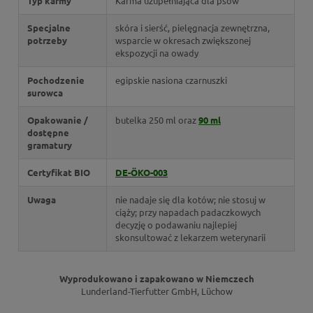
Typ karmy
Karma uzupełniająca dla psów
Specjalne
skóra i sierść, pielęgnacja zewnętrzna,
potrzeby
wsparcie w okresach zwiększonej
ekspozycji na owady
Pochodzenie
egipskie nasiona czarnuszki
surowca
Opakowanie /
butelka 250 ml oraz
90 ml
dostępne
gramatury
Certyfikat BIO
DE-ÖKO-003
Uwaga
nie nadaje się dla kotów; nie stosuj w
ciąży; przy napadach padaczkowych
decyzję o podawaniu najlepiej
skonsultować z lekarzem weterynarii
Wyprodukowano i zapakowano w Niemczech
Lunderland-Tierfutter GmbH, Lüchow