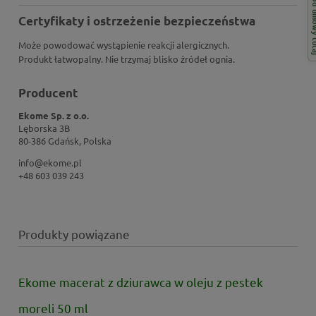
Odstąp od 
Certyfikaty i ostrzeżenie bezpieczeństwa
Może powodować wystąpienie reakcji alergicznych.
Produkt łatwopalny. Nie trzymaj blisko źródeł ognia.
Producent
Ekome Sp. z o.o.
Lęborska 3B
80-386 Gdańsk, Polska
info@ekome.pl
+48 603 039 243
Produkty powiązane
Ekome macerat z dziurawca w oleju z pestek
moreli 50 ml