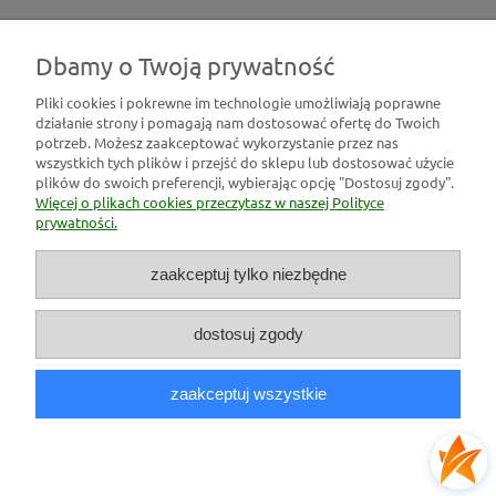
Dbamy o Twoją prywatność
Pliki cookies i pokrewne im technologie umożliwiają poprawne
działanie strony i pomagają nam dostosować ofertę do Twoich
Pomoc
potrzeb. Możesz zaakceptować wykorzystanie przez nas
wszystkich tych plików i przejść do sklepu lub dostosować użycie
plików do swoich preferencji, wybierając opcję "Dostosuj zgody".
Moje konto
Więcej o plikach cookies przeczytasz w naszej Polityce
prywatności.
Płatności i dostawa
zaakceptuj tylko niezbędne
Informacje
dostosuj zgody
O nas
zaakceptuj wszystkie
pokaż pełną wersję strony