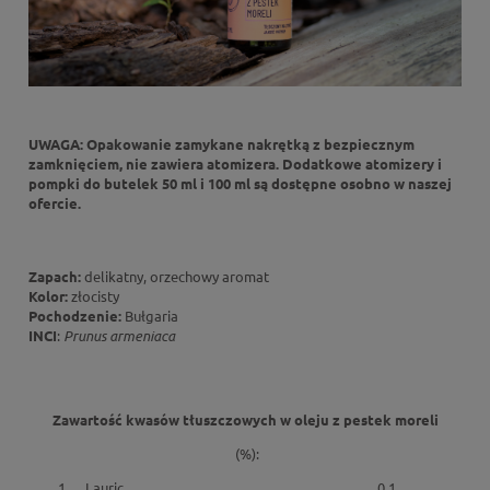
UWAGA: Opakowanie zamykane nakrętką z bezpiecznym
zamknięciem, nie zawiera atomizera. Dodatkowe atomizery i
pompki do butelek 50 ml i 100 ml są dostępne osobno w naszej
ofercie.
Zapach:
delikatny, orzechowy aromat
Kolor:
złocisty
Pochodzenie:
Bułgaria
INCI
:
Prunus armeniaca
Zawartość kwasów tłuszczowych w oleju z pestek moreli
(%):
1
Lauric
0,1