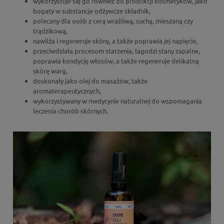
wykorzystuje się go również do produkcji kosmetyków, jako
bogaty w substancje odżywcze składnik,
polecany dla osób z cerą wrażliwą, suchą, mieszaną czy
trądzikową,
nawilża i regeneruje skórę, a także poprawia jej napięcie,
przeciwdziała procesom starzenia, łagodzi stany zapalne,
poprawia kondycję włosów, a także regeneruje delikatną
skórę warg,
doskonały jako olej do masażów, także
aromaterapeutycznych,
wykorzystywany w medycynie naturalnej do wspomagania
leczenia chorób skórnych.