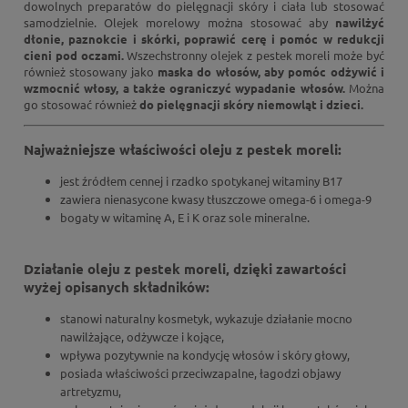
dowolnych preparatów do pielęgnacji skóry i ciała lub stosować
samodzielnie. Olejek morelowy można stosować aby
nawilżyć
dłonie, paznokcie i skórki, poprawić cerę i pomóc w redukcji
cieni pod oczami.
Wszechstronny olejek z pestek moreli może być
również stosowany jako
maska do włosów, aby pomóc odżywić i
wzmocnić włosy, a także ograniczyć wypadanie włosów.
Można
go stosować również
do pielęgnacji skóry niemowląt i dzieci.
Najważniejsze właściwości oleju z pestek moreli:
jest źródłem cennej i rzadko spotykanej witaminy B17
zawiera nienasycone kwasy tłuszczowe omega-6 i omega-9
bogaty w witaminę A, E i K oraz sole mineralne.
Działanie oleju z pestek moreli, dzięki zawartości
wyżej opisanych składników:
stanowi naturalny kosmetyk, wykazuje działanie mocno
nawilżające, odżywcze i kojące,
wpływa pozytywnie na kondycję włosów i skóry głowy,
posiada właściwości przeciwzapalne, łagodzi objawy
artretyzmu,