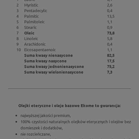
2
Myristic
2,6
3
Pentadecylic
0,4
4
Palmitic
13,5
5
Palmitoleic
1,1
6
Stearic
0,9
7
Oleic
73,8
8
Linoleic
5,8
9
Arachidonic
0,4
10
Eicosapentaenoic
1,1
Suma kwasy nienasycone
82,5
Suma kwasy nasycone
17,5
Suma kwasy jednonienasycone
75,2
Suma kwasy wielonienasycone
7,3
Olejki eteryczne i oleje bazowe Ekome to gwarancja:
najwyższej jakości premium,
100% czystości naturalnych olejków eterycznych i olejów bez
domieszek i dodatków,
nie rozcieńczane,