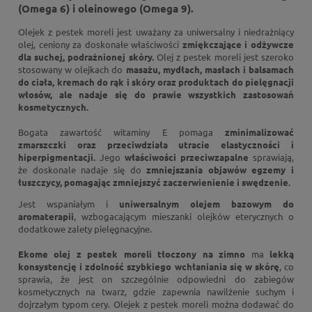
(Omega 6) i oleinowego (Omega 9).
Olejek z pestek moreli jest uważany za uniwersalny i niedrażniący
olej, ceniony za doskonałe właściwości
zmiękczające i odżywcze
dla suchej, podrażnionej skóry.
Olej z pestek moreli jest szeroko
stosowany w olejkach do
masażu, mydłach, masłach i balsamach
do ciała, kremach do rąk i skóry oraz produktach do pielęgnacji
włosów, ale nadaje się do prawie wszystkich zastosowań
kosmetycznych.
Bogata zawartość witaminy E pomaga
zminimalizować
zmarszczki oraz przeciwdziała utracie elastyczności i
hiperpigmentacji.
Jego
właściwości przeciwzapalne
sprawiają,
że doskonale nadaje się do
zmniejszania objawów egzemy i
łuszczycy, pomagając zmniejszyć zaczerwienienie i swędzenie.
Jest wspaniałym i
uniwersalnym olejem bazowym do
aromaterapii
, wzbogacającym mieszanki olejków eterycznych o
dodatkowe zalety pielęgnacyjne.
Ekome olej z pestek moreli tłoczony na zimno
ma
lekką
konsystencję i zdolność szybkiego wchłaniania się w skórę
, co
sprawia, że jest on szczególnie odpowiedni do zabiegów
kosmetycznych na twarz, gdzie zapewnia nawilżenie suchym i
dojrzałym typom cery. Olejek z pestek moreli można dodawać do