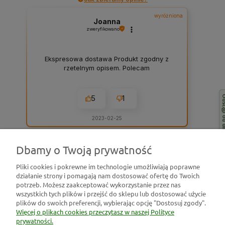
wyróżniona
Joanna
zweryfikowano
Ekspresowa dostawa Produkt zgodny z
rzetelnym opisem. Polecam
5
1
Odstąp od 
2023-02-25
Dbamy o Twoją prywatność
zebranych i zweryfikowanych przez
Pliki cookies i pokrewne im technologie umożliwiają poprawne
działanie strony i pomagają nam dostosować ofertę do Twoich
Pomoc
potrzeb. Możesz zaakceptować wykorzystanie przez nas
wszystkich tych plików i przejść do sklepu lub dostosować użycie
plików do swoich preferencji, wybierając opcję "Dostosuj zgody".
Moje konto
Więcej o plikach cookies przeczytasz w naszej Polityce
prywatności.