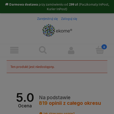
🚚
Darmowa dostawa
przy zamówieniu od
299 zł
(Paczkomaty InPost,
Kurier InPost)
Zarejestruj się
Zaloguj się
Ten produkt jest niedostępny.
5.0
Na podstawie
819
opinii
z całego okresu
Ocena
Jak zbieramy opinie?