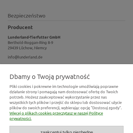
Bezpieczeństwo
Producent
Lunderland-Tierfutter GmbH
Berthold-Roggan-Ring 8-9
29439 Lüchow, Niemcy
info@lunderland.de
Dbamy o Twoją prywatność
Pliki cookies i pokrewne im technologie umożliwiają poprawne
działanie strony i pomagają nam dostosować ofertę do Twoich
Pomoc
potrzeb. Możesz zaakceptować wykorzystanie przez nas
wszystkich tych plików i przejść do sklepu lub dostosować użycie
plików do swoich preferencji, wybierając opcję "Dostosuj zgody".
Moje konto
Więcej o plikach cookies przeczytasz w naszej Polityce
prywatności.
Płatności i dostawa
zaakceptuj tylko niezbędne