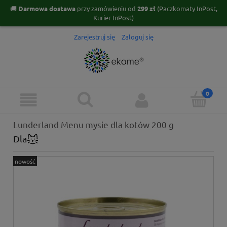
🚚
Darmowa dostawa
przy zamówieniu od
299 zł
(Paczkomaty InPost,
Kurier InPost)
Zarejestruj się
Zaloguj się
Lunderland Menu mysie dla kotów 200 g
Dla
nowość