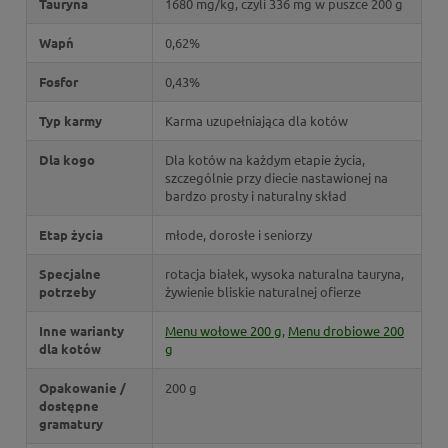
Tauryna
1680 mg/kg, czyli 336 mg w puszce 200 g
Wapń
0,62%
Fosfor
0,43%
Typ karmy
Karma uzupełniająca dla kotów
Dla kogo
Dla kotów na każdym etapie życia,
szczególnie przy diecie nastawionej na
bardzo prosty i naturalny skład
Etap życia
młode, dorosłe i seniorzy
Specjalne
rotacja białek, wysoka naturalna tauryna,
potrzeby
żywienie bliskie naturalnej ofierze
Inne warianty
Menu wołowe 200 g
,
Menu drobiowe 200
dla kotów
g
Opakowanie /
200 g
dostępne
gramatury