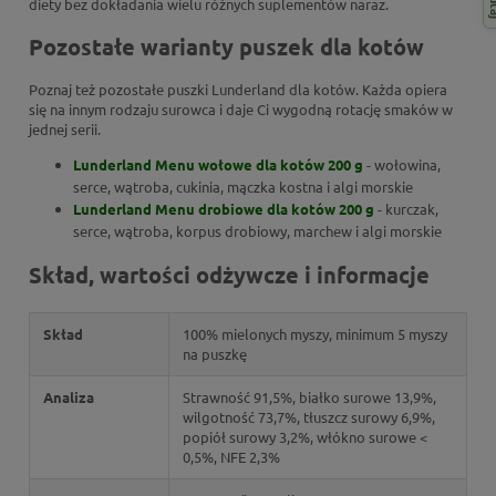
diety bez dokładania wielu różnych suplementów naraz.
Pozostałe warianty puszek dla kotów
Poznaj też pozostałe puszki Lunderland dla kotów. Każda opiera
się na innym rodzaju surowca i daje Ci wygodną rotację smaków w
jednej serii.
Lunderland Menu wołowe dla kotów 200 g
- wołowina,
serce, wątroba, cukinia, mączka kostna i algi morskie
Lunderland Menu drobiowe dla kotów 200 g
- kurczak,
serce, wątroba, korpus drobiowy, marchew i algi morskie
Skład, wartości odżywcze i informacje
Skład
100% mielonych myszy, minimum 5 myszy
na puszkę
Analiza
Strawność 91,5%, białko surowe 13,9%,
wilgotność 73,7%, tłuszcz surowy 6,9%,
popiół surowy 3,2%, włókno surowe <
0,5%, NFE 2,3%