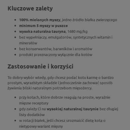
Kluczowe zalety
100% mielonych myszy
, jedno źródło białka zwierzęcego
minimum 5 myszy w puszce
wysoka naturalna tauryna
, 1680 mg/kg
bez wypełniaczy, emulgatorów, syntetycznych witamin i
minerałów
bez konserwantów, barwników i aromatów
produkt przeznaczony wyłącznie dla kotów
Zastosowanie i korzyści
To dobry wybór wtedy, gdy chcesz podać kotu karmę o bardzo
prostym, wyrazistym składzie i jednocześnie zachować sposób
żywienia bliski naturalnym potrzebom mięsożercy.
przy kotach, które dobrze reagują na proste, wyraźnie
mięsne receptury
gdy zależy Ci na
wysokiej naturalnej taurynie
bez długiej
listy dodatków
w rotacji białek, jeśli chcesz urozmaicić dietę kota o
nietypowy wariant mięsny