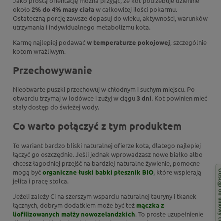
Jako prostą orientację można przyjąć, że kot potrzebuje dziennie
około
2% do 4% masy ciała
w całkowitej ilości pokarmu.
Ostateczną porcję zawsze dopasuj do wieku, aktywności, warunków
utrzymania i indywidualnego metabolizmu kota.
Karmę najlepiej podawać
w temperaturze pokojowej
, szczególnie
kotom wrażliwym.
Przechowywanie
Nieotwarte puszki przechowuj w chłodnym i suchym miejscu. Po
otwarciu trzymaj w lodówce i zużyj w ciągu
3 dni
. Kot powinien mieć
stały dostęp do świeżej wody.
Co warto połączyć z tym produktem
To wariant bardzo bliski naturalnej ofierze kota, dlatego najlepiej
łączyć go oszczędnie. Jeśli jednak wprowadzasz nowe białko albo
chcesz łagodniej przejść na bardziej naturalne żywienie, pomocne
mogą być
organiczne łuski babki płesznik BIO
, które wspierają
Odstąp od 
jelita i pracę stolca.
Jeżeli zależy Ci na szerszym wsparciu naturalnej tauryny i tkanek
łącznych, dobrym dodatkiem może być też
mączka z
liofilizowanych małży nowozelandzkich
. To proste uzupełnienie