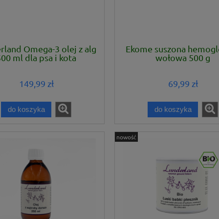
rland Omega-3 olej z alg
Ekome suszona hemogl
00 ml dla psa i kota
wołowa 500 g
149,99 zł
69,99 zł
do koszyka
do koszyka
nowość