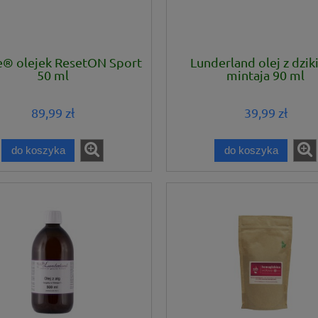
® olejek ResetON Sport
Lunderland olej z dzik
50 ml
mintaja 90 ml
89,99 zł
39,99 zł
do koszyka
do koszyka