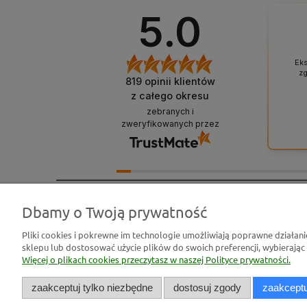
5.0
Ek
zg
819
opinii klientów
z całego okresu
zebranych i
zweryfikowanych przez
Dbamy o Twoją prywatność
Pomoc
Moje konto
Pliki cookies i pokrewne im technologie umożliwiają poprawne działan
Zwroty i reklamacje
Twoje zamówienia
sklepu lub dostosować użycie plików do swoich preferencji, wybierając
Odstąp od umowy tutaj
Ustawienia konta
Więcej o plikach cookies przeczytasz w naszej Polityce prywatności.
Pytania i odpowiedzi
zaakceptuj tylko niezbędne
dostosuj zgody
zaakceptu
Regulamin