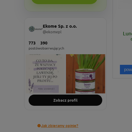
Ekome Sp. z o.o.
@ekomepl
Lun
773
390
postów
obserwujących
pow
Zobacz profil
Jak zbieramy opinie?