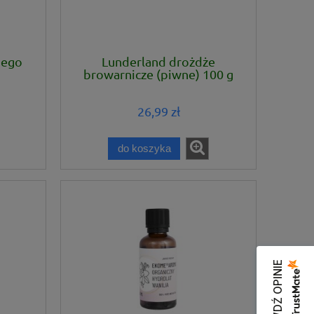
iego
Lunderland drożdże
browarnicze (piwne) 100 g
26,99 zł
do koszyka
SPRAWDŹ OPINIE