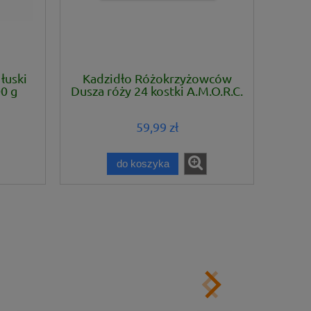
łuski
Kadzidło Różokrzyżowców
00 g
Dusza róży 24 kostki A.M.O.R.C.
59,99 zł
do koszyka