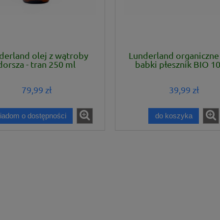
derland olej z wątroby
Lunderland organiczne 
dorsza - tran 250 ml
babki płesznik BIO 1
79,99 zł
39,99 zł
iadom o dostępności
do koszyka