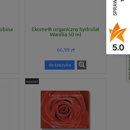
obina
Ekome® organiczny hydrolat
Wanilia 50 ml
Odstąp 
5.0
66,99 zł
do koszyka
nowość