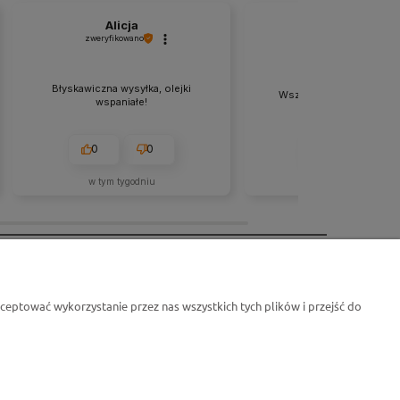
Alicja
Marzena
zweryfikowano
zweryfikowano
Błyskawiczna wysyłka, olejki
Wszystko ok -szybka d
wspaniałe!
0
0
0
0
w tym tygodniu
w tym miesiącu
O nas
eptować wykorzystanie przez nas wszystkich tych plików i przejść do
O firmie
Kontakt
ści