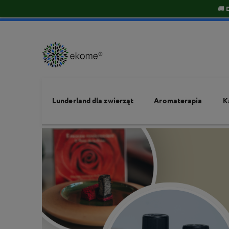
🚚
Lunderland dla zwierząt
Aromaterapia
K