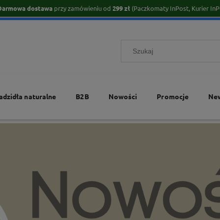
Darmowa dostawa
przy zamówieniu od
299 zł
(Paczkomaty InPost, Kurier InP
adzidła naturalne
B2B
Nowości
Promocje
New