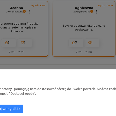
wyróżniona
wyróżniona
Joanna
Agnieszka
zweryfikowano
zweryfikowano
spresowa dostawa Produkt
Szybka dostawa, ekologiczne
odny z rzetelnym opisem.
opakowanie.
Polecam
5
1
7
1
2023-02-25
2023-02-06
Płatności i dostawa
Informacje
ie strony i pomagają nam dostosować ofertę do Twoich potrzeb. Możesz zaakc
Formy płatności
Newsletter
 opcję "Dostosuj zgody".
Czas i koszt dostawy
Hodowcy
Czas realizacji
FAQ
j wszystkie
Polityka prywatno