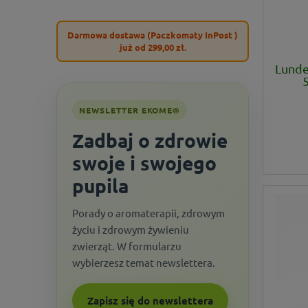
Darmowa dostawa (Paczkomaty InPost )
już od 299,00 zł.
Lunde
5
NEWSLETTER EKOME®
Zadbaj o zdrowie
swoje i swojego
pupila
Porady o aromaterapii, zdrowym
życiu i zdrowym żywieniu
zwierząt. W formularzu
wybierzesz temat newslettera.
Zapisz się do newslettera